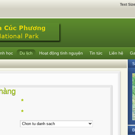
Text Siz
inh học
Du lịch
Hoạt động tình nguyện
Tin tức
Liên hệ
Ga
 hàng
*
*
Đ