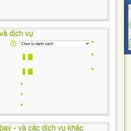
và dịch vụ
*
*
...
*
...
*
*
*
bay - và các dịch vụ khác