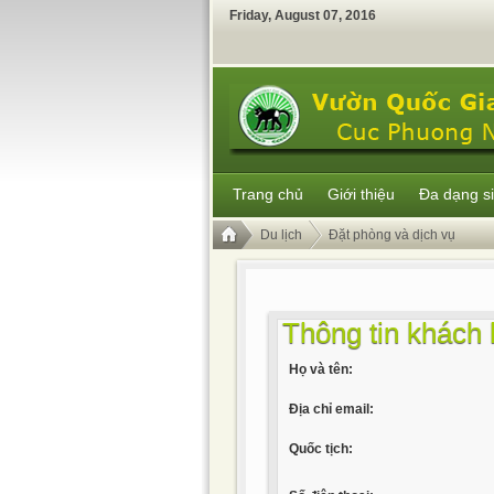
Friday
,
August
07
,
2016
Trang chủ
Giới thiệu
Đa dạng s
Du lịch
Đặt phòng và dịch vụ
Thông tin khách
Họ và tên:
Địa chỉ email:
Quốc tịch: