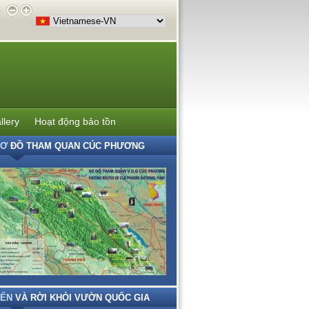
e
llery
Hoạt động bảo tồn
SƠ
ĐỒ THAM QUAN CÚC PHƯƠNG
ẾN
VÀ RỜI KHỎI VƯỜN QUỐC GIA