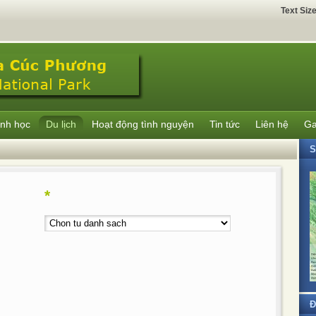
Text Siz
inh học
Du lịch
Hoạt động tình nguyện
Tin tức
Liên hệ
Ga
*
Đ