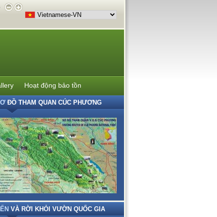
e
llery
Hoạt động bảo tồn
SƠ
ĐỒ THAM QUAN CÚC PHƯƠNG
ẾN
VÀ RỜI KHỎI VƯỜN QUỐC GIA