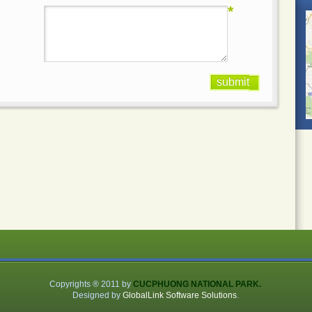
*
submit
Copyrights ® 2011 by
CUCPHUONG NATIONAL PARK.
Designed by
GlobalLink Software Solutions
.