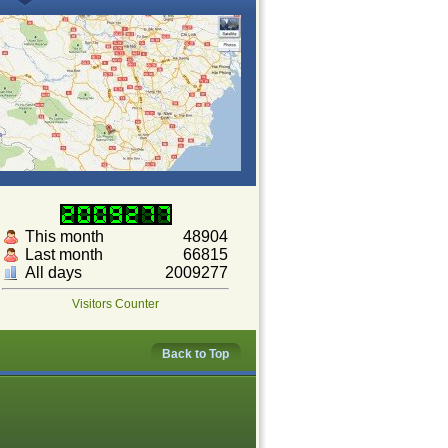
This month
48904
Last month
66815
All days
2009277
Visitors Counter
Back to Top