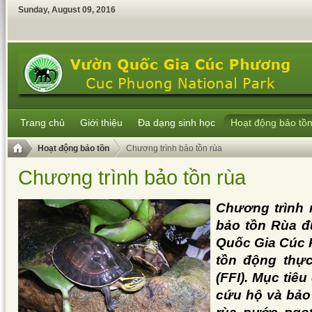
Sunday
,
August
09
,
2016
Trang chủ
Giới thiệu
Đa dạng sinh học
Hoạt động bảo tồ
Hoạt động bảo tồn
Chương trình bảo tồn rùa
Chương trình bảo tồn rùa
Chương trình 
bảo tồn Rùa đ
Quốc Gia Cúc 
tồn động thực
(FFI). Mục tiê
cứu hộ và bảo 