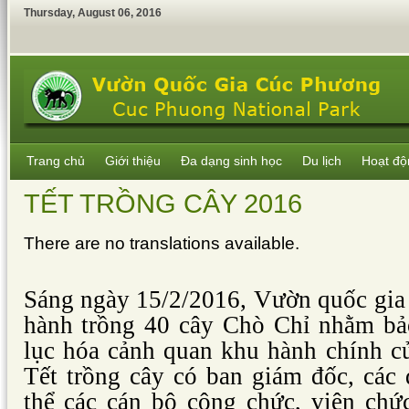
Thursday
,
August
06
,
2016
Trang chủ
Giới thiệu
Đa dạng sinh học
Du lịch
Hoạt độ
TẾT TRỒNG CÂY 2016
There are no translations available.
Sáng ngày 15/2/2016, Vườn quốc gia
hành trồng 40 cây Chò Chỉ nhằm b
lục hóa cảnh quan khu hành chính củ
Tết trồng cây có ban giám đốc, các 
thể các cán bộ công chức, viên chứ