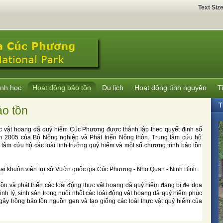
Text Siz
inh học
Hoạt động bảo tồn
Du lịch
Hoạt động tình nguyện
T
T
ảo tồn
c vật hoang dã quý hiếm Cúc Phương được thành lập theo quyết định số
2005 của Bộ Nông nghiệp và Phát triển Nông thôn. Trung tâm cứu hộ
g tâm cứu hộ các loài linh trưởng quý hiếm và một số chương trình bảo tồn
tại khuôn viên trụ sở Vườn quốc gia Cúc Phương - Nho Quan - Ninh Bình.
ồn và phát triển các loài động thực vật hoang dã quý hiếm đang bị đe dọa
inh lý, sinh sản trong nuôi nhốt các loài động vật hoang dã quý hiếm phục
, gây trồng bảo tồn nguồn gen và tạo giống các loài thực vật quý hiếm của