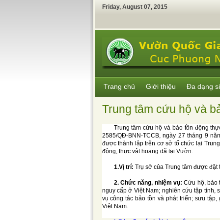
Friday
,
August
07
,
2015
Trang chủ
Giới thiệu
Đa dạng s
Trung tâm cứu hộ và b
Trung tâm cứu hộ và bảo tồn động thự
2585/QĐ-BNN-TCCB, ngày 27 tháng 9 năm 
được thành lập trên cơ sở tổ chức lại Trun
động, thực vật hoang dã tại Vườn.
1.Vị trí:
Trụ sở của Trung tâm được đặt 
2. Chức năng, nhiệm vụ:
Cứu hộ, bảo t
nguy cấp ở Việt Nam; nghiên cứu tập tính, s
vụ công tác bảo tồn và phát triển; sưu tập
Việt Nam.