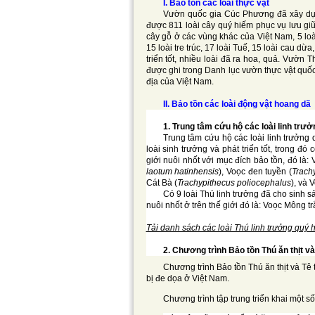
I. Bảo tồn các loài thực vật
Vườn quốc gia Cúc Phương đã xây dựng
được 811 loài cây quý hiếm phục vụ lưu gi
cây gỗ ở các vùng khác của Việt Nam, 5 loà
15 loài tre trúc, 17 loài Tuế, 15 loài cau dừ
triển tốt, nhiều loài đã ra hoa, quả. Vườn
được ghi trong Danh lục vườn thực vật quốc
địa của Việt Nam.
II. Bảo tồn các loài động vật hoang dã
1. Trung tâm cứu hộ các loài linh trư
Trung tâm cứu hộ các loài linh trưởng
loài sinh trưởng và phát triển tốt, trong đ
giới nuôi nhốt với mục đích bảo tồn, đó là:
laotum hatinhensis
), Voọc đen tuyền (
Trach
Cát Bà (
Trachypithecus poliocephalus
), và 
Có 9 loài Thú linh trưởng đã cho sinh sả
nuôi nhốt ở trên thế giới đó là: Voọc Mông 
Tải danh sách các loài Thú linh trưởng quý 
2. Chương trình Bảo tồn Thú ăn thịt và
Chương trình Bảo tồn Thú ăn thịt và Tê 
bị đe dọa ở Việt Nam.
Chương trình tập trung triển khai một s