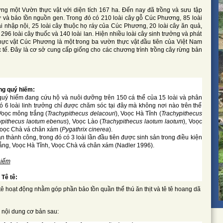
 một Vườn thực vật với diện tích 167 ha. Đến nay đã trồng và sưu tập
ữ và bảo tồn nguồn gen. Trong đó có 210 loài cây gỗ Cúc Phương, 85 loài
i nhập nội, 25 loài cây thuộc họ ráy của Cúc Phương, 20 loài cây ăn quả,
a, 296 loài cây thuốc và 140 loài lan. Hiện nhiều loài cây sinh trưởng và phát
 Thực vật Cúc Phương là một trong ba vườn thực vật đầu tiên của Việt Nam
 tế. Đây là cơ sở cung cấp giống cho các chương trình trồng cây rừng bản
ởng quý hiếm:
 quý hiếm đang cứu hộ và nuôi dưỡng trên 150 cá thể của 15 loài và phân
ó có 6 loài linh trưởng chỉ được chăm sóc tại đây mà không nơi nào trên thế
 Voọc mông trắng (
Trachypithecus delacouri
), Voọc Hà Tĩnh (
Trachypithecus
ypithecus laotum ebenus
), Voọc Lào (
Trachypithecus laotum laotum
), Voọc
Voọc Chà vá chân xám (
Pygathrix cinerea
).
n thành công, trong đó có 3 loài lần đầu tiên được sinh sản trong điều kiện
trắng, Voọc Hà Tĩnh, Voọc Chà vá chân xám (Nadler 1996).
hiếm
 Tê tê:
tê hoạt động nhằm góp phần bảo tồn quần thể thú ăn thịt và tê tê hoang dã
ố nội dung cơ bản sau: