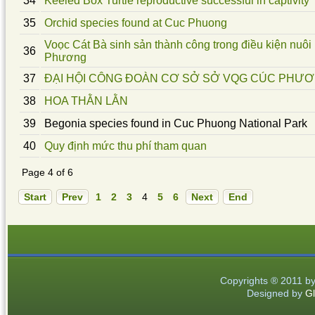
34
Keeled Box Turtle reproductive successful in captivity
35
Orchid species found at Cuc Phuong
Voọc Cát Bà sinh sản thành công trong điều kiện nuô
36
Phương
37
ĐẠI HỘI CÔNG ĐOÀN CƠ SỞ SỞ VQG CÚC PHƯ
38
HOA THẰN LẰN
39
Begonia species found in Cuc Phuong National Park
40
Quy định mức thu phí tham quan
Page 4 of 6
Start
Prev
1
2
3
4
5
6
Next
End
Copyrights ® 2011 b
Designed by
Gl